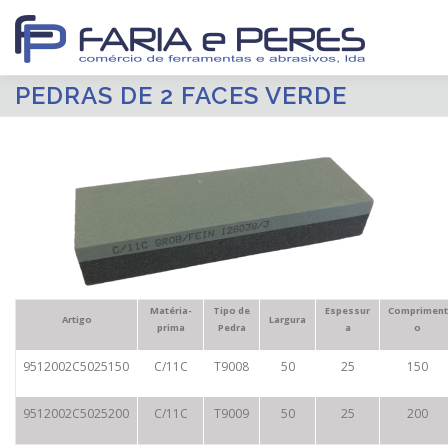
Saltar
para
conteúdo
PEDRAS DE 2 FACES VERDE
INÍCIO
PRODUTOS
CATÁLOGOS
PROMOÇÕES
Search Button
Search for:
OUTLET
QUEM SOMOS
CONTACTOS
Matéria-
Tipo de
Espessur
Compriment
Artigo
Largura
prima
Pedra
a
o
9512002C5025150
C/11C
T9008
50
25
150
9512002C5025200
C/11C
T9009
50
25
200