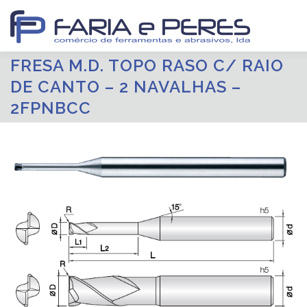
Saltar
para
conteúdo
FRESA M.D. TOPO RASO C/ RAIO
INÍCIO
PRODUTOS
CATÁLOGOS
PROMOÇÕES
DE CANTO – 2 NAVALHAS –
2FPNBCC