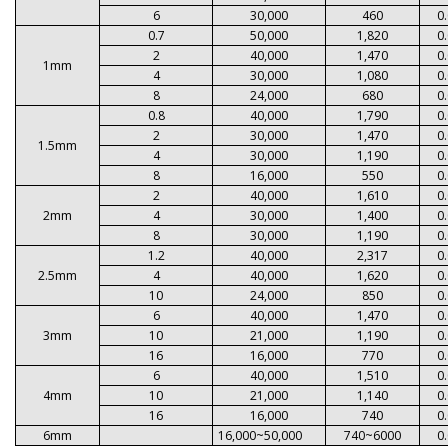
6
30,000
460
0
0.7
50,000
1,820
0
2
40,000
1,470
0
1mm
4
30,000
1,080
0
8
24,000
680
0
0.8
40,000
1,790
0
2
30,000
1,470
0
1.5mm
4
30,000
1,190
0
8
16,000
550
0
2
40,000
1,610
0
2mm
4
30,000
1,400
0
8
30,000
1,190
0
1.2
40,000
2,317
0
2.5mm
4
40,000
1,620
0
10
24,000
850
0
6
40,000
1,470
0
3mm
10
21,000
1,190
0
16
16,000
770
0
6
40,000
1,510
0
4mm
10
21,000
1,140
0
16
16,000
740
0
6mm
16,000~50,000
740~6000
0