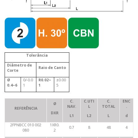
Tolerância
Diâmetro de
Raio de Canto
Corte
Ø
0/-0.0
R0.02~
±0.00
0.4~6
1
1
5
C.
C.UTI
C.
ENC
Ø
NAV.
L
TOTAL
.
REFERÊNCIA
DXR
L1
L2
L
d
2FPNBCC 010 002
1XR0.
0.7
8
48
4
080
2