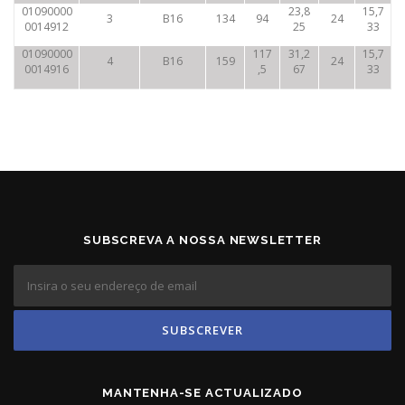
01090000
23,8
15,7
3
B16
134
94
24
0014912
25
33
01090000
117
31,2
15,7
4
B16
159
24
0014916
,5
67
33
SUBSCREVA A NOSSA NEWSLETTER
MANTENHA-SE ACTUALIZADO